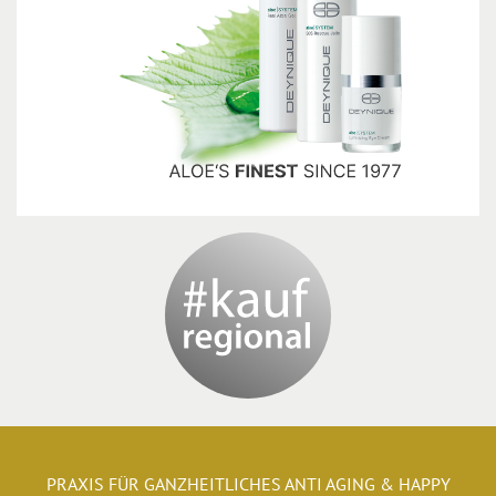
PRAXIS FÜR GANZHEITLICHES ANTI AGING & HAPPY